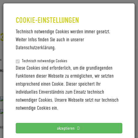
COOKIE-EINSTELLUNGEN
Technisch notwendige Cookies werden immer gesetzt.
3RIDES_FESTIVAL_FAMILY
Weiter Infos finden Sie auch in unserer
Datenschutzerklärung.
‹ Zurück zu
3RIDES_Festival_Family
Technisch notwendige Cookies
Diese Cookies sind erforderlich, um die grundlegenden
März 29, 2022
Gabi Jung
—
No Comments
Funktionen dieser Webseite zu ermöglichen, wir setzten
entsprechend einen Cookie. Dieser speichert Ihr
3RIDES_Festival_Family
individuelles Einverständnis zum Einsatz technisch
notwendiger Cookies. Unsere Webseite setzt nur technisch
notwendige Cookies ein.
Allgemein
akzeptieren