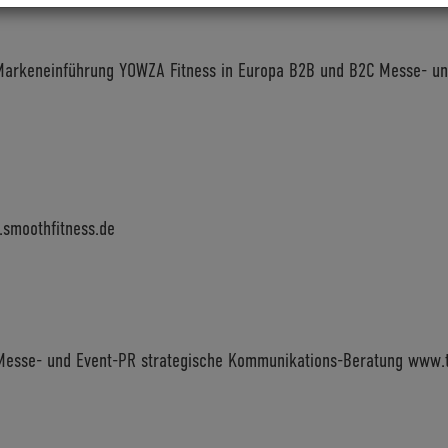
Markeneinführung YOWZA Fitness in Europa B2B und B2C Messe- u
.smoothfitness.de
Messe- und Event-PR strategische Kommunikations-Beratung www.t