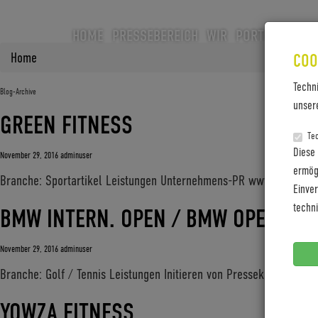
HOME
PRESSEBEREICH
WIR
PORTFOLIO
CA
Home
COO
Techn
Blog-Archive
unser
GREEN FITNESS
Te
Diese
November 29, 2016
adminuser
ermögl
Branche: Sportartikel Leistungen Unternehmens-PR www.green-fit
Einve
techn
BMW INTERN. OPEN / BMW OPEN
November 29, 2016
adminuser
Branche: Golf / Tennis Leistungen Initieren von Pressekonferenz
YOWZA FITNESS