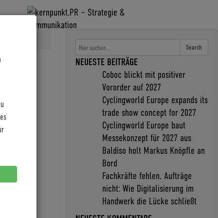
Search
n
NEUESTE BEITRÄGE
Coboc blickt mit positiver
Vororder auf 2027
Cyclingworld Europe expands its
zu
trade show concept for 2027
les
Cyclingworld Europe baut
ur
Messekonzept für 2027 aus
Baldiso holt Markus Knöpfle an
Bord
Fachkräfte fehlen, Aufträge
nicht: Wie Digitalisierung im
Handwerk die Lücke schließt