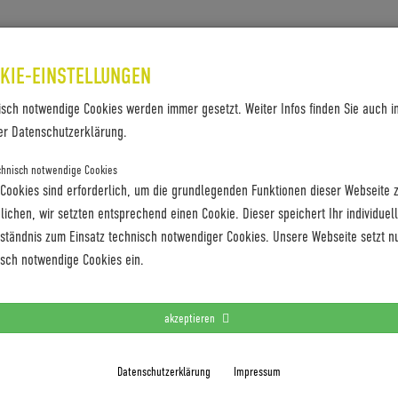
SES & REFERENZEN
KONTAKT
KIE-EINSTELLUNGEN
isch notwendige Cookies werden immer gesetzt. Weiter Infos finden Sie auch i
er Datenschutzerklärung.
chnisch notwendige Cookies
 Cookies sind erforderlich, um die grundlegenden Funktionen dieser Webseite 
ichen, wir setzten entsprechend einen Cookie. Dieser speichert Ihr individuel
ness.de
rständnis zum Einsatz technisch notwendiger Cookies. Unsere Webseite setzt n
isch notwendige Cookies ein.
akzeptieren
en und mediale Turnierbegleitung www.bmw-golfsport.com
Datenschutzerklärung
Impressum