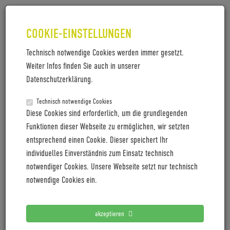
COOKIE-EINSTELLUNGEN
Technisch notwendige Cookies werden immer gesetzt.
Weiter Infos finden Sie auch in unserer
Datenschutzerklärung.
Technisch notwendige Cookies
BALDISO ZENITH: 195 WATT IM
Diese Cookies sind erforderlich, um die grundlegenden
WINDKANAL, 860 GRAMM AM
Funktionen dieser Webseite zu ermöglichen, wir setzten
entsprechend einen Cookie. Dieser speichert Ihr
RAHMEN
individuelles Einverständnis zum Einsatz technisch
notwendiger Cookies. Unsere Webseite setzt nur technisch
DAS BESTE RENNRAD DER WELT?
notwendige Cookies ein.
Das Zenith der Allgäuer Edel-Road-Bike-Marke Baldiso
kombiniert beste Aerodynamik, geringes Gewicht und
überraschenden Komfort in einem konsequent auf
akzeptieren
Performance ausgelegten Rennrad. Jedes Exemplar