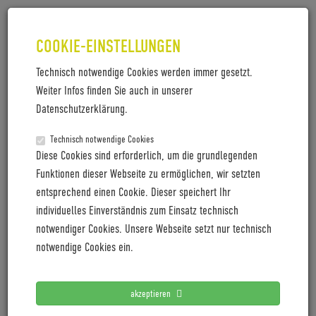
COOKIE-EINSTELLUNGEN
Technisch notwendige Cookies werden immer gesetzt.
Weiter Infos finden Sie auch in unserer
Datenschutzerklärung.
Technisch notwendige Cookies
BALDISO ZENITH: 195 WATTS IN
Diese Cookies sind erforderlich, um die grundlegenden
THE WIND TUNNEL, JUST 860
Funktionen dieser Webseite zu ermöglichen, wir setzten
entsprechend einen Cookie. Dieser speichert Ihr
GRAMS FOR THE FRAME
individuelles Einverständnis zum Einsatz technisch
notwendiger Cookies. Unsere Webseite setzt nur technisch
THE BEST ROAD BIKE IN THE WORLD?
notwendige Cookies ein.
The Zenith from the Allgäu-based premium road bike
brand Baldiso combines top-tier aerodynamics, low
weight and surprising comfort in a consistently
akzeptieren
performance-oriented road bike. Each individual bike