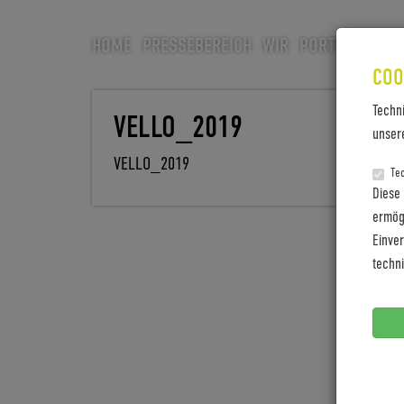
HOME
PRESSEBEREICH
WIR
PORTFOLIO
CA
COO
Techn
VELLO_2019
unser
VELLO_2019
Te
Diese
ermögl
Einve
techn