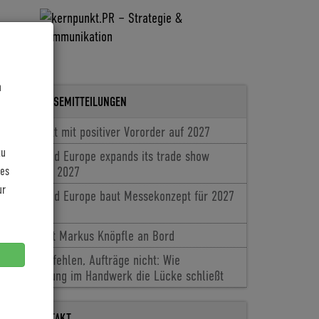
n
LETZTE PRESSEMITTEILUNGEN
Coboc blickt mit positiver Vororder auf 2027
zu
Cyclingworld Europe expands its trade show
les
concept for 2027
ur
Cyclingworld Europe baut Messekonzept für 2027
aus
Baldiso holt Markus Knöpfle an Bord
Fachkräfte fehlen, Aufträge nicht: Wie
Digitalisierung im Handwerk die Lücke schließt
PRESSEKONTAKT