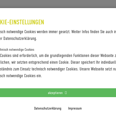
SES & REFERENZEN
KONTAKT
KIE-EINSTELLUNGEN
isch notwendige Cookies werden immer gesetzt. Weiter Infos finden Sie auch i
er Datenschutzerklärung.
chnisch notwendige Cookies
GE NICHT: WIE DIGITALISIERUNG
 Cookies sind erforderlich, um die grundlegenden Funktionen dieser Webseite 
ichen, wir setzten entsprechend einen Cookie. Dieser speichert Ihr individuel
LIESST
rständnis zum Einsatz technisch notwendiger Cookies. Unsere Webseite setzt n
isch notwendige Cookies ein.
rk fehlen, kämpfen Betriebe weniger mit
Ein Heidelberger Technologieunternehmen zeigt, wie
Leistung herausholen.
akzeptieren
Datenschutzerklärung
Impressum