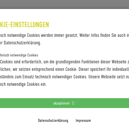
SES & REFERENZEN
KONTAKT
KIE-EINSTELLUNGEN
isch notwendige Cookies werden immer gesetzt. Weiter Infos finden Sie auch i
STENSCHERT_JUNI22
er Datenschutzerklärung.
chnisch notwendige Cookies
 Cookies sind erforderlich, um die grundlegenden Funktionen dieser Webseite 
ichen, wir setzten entsprechend einen Cookie. Dieser speichert Ihr individuel
rständnis zum Einsatz technisch notwendiger Cookies. Unsere Webseite setzt n
isch notwendige Cookies ein.
akzeptieren
Datenschutzerklärung
Impressum