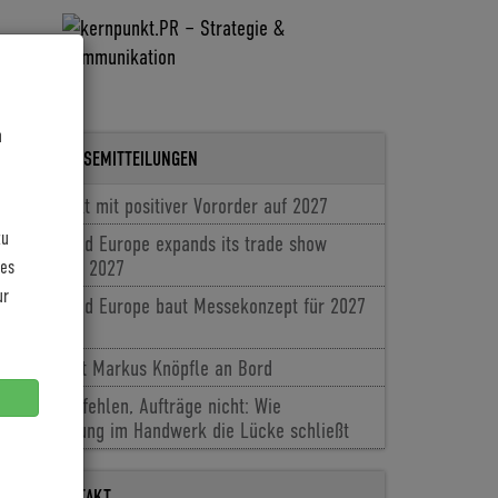
n
LETZTE PRESSEMITTEILUNGEN
Coboc blickt mit positiver Vororder auf 2027
zu
Cyclingworld Europe expands its trade show
les
concept for 2027
ur
Cyclingworld Europe baut Messekonzept für 2027
aus
Baldiso holt Markus Knöpfle an Bord
Fachkräfte fehlen, Aufträge nicht: Wie
Digitalisierung im Handwerk die Lücke schließt
PRESSEKONTAKT