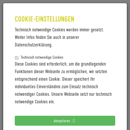
COOKIE-EINSTELLUNGEN
Technisch notwendige Cookies werden immer gesetzt.
Weiter Infos finden Sie auch in unserer
TRELOCK_LS_VISION_760
Datenschutzerklärung.
Trelock_LS_Vision_760
Technisch notwendige Cookies
Diese Cookies sind erforderlich, um die grundlegenden
Funktionen dieser Webseite zu ermöglichen, wir setzten
entsprechend einen Cookie. Dieser speichert Ihr
LETZTE PRESSEMITTEILUNGEN
individuelles Einverständnis zum Einsatz technisch
notwendiger Cookies. Unsere Webseite setzt nur technisch
Coboc blickt mit positiver Vororder auf 2027
notwendige Cookies ein.
Cyclingworld Europe expands its trade show concept for
2027
akzeptieren
Cyclingworld Europe baut Messekonzept für 2027 aus