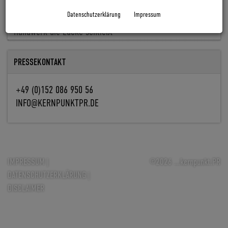
Baldiso holt Markus Knöpfle an Bord
Datenschutzerklärung
Impressum
Fachkräfte fehlen, Aufträge nicht: Wie Digitalisierung im
Handwerk die Lücke schließt
PRESSEKONTAKT
+49 (0)152 086 950 56
INFO@KERNPUNKTPR.DE
IMPRESSUM
|
©2026 ...kernpunkt.PR
DATENSCHUTZERKLÄRUNG
|
DISCLAIMER