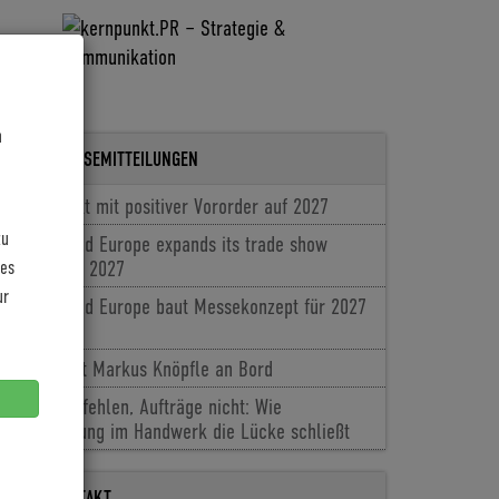
n
LETZTE PRESSEMITTEILUNGEN
Coboc blickt mit positiver Vororder auf 2027
zu
Cyclingworld Europe expands its trade show
les
concept for 2027
ur
Cyclingworld Europe baut Messekonzept für 2027
aus
Baldiso holt Markus Knöpfle an Bord
Fachkräfte fehlen, Aufträge nicht: Wie
Digitalisierung im Handwerk die Lücke schließt
PRESSEKONTAKT