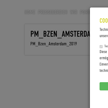
HOME
PRESSEBEREICH
WIR
PORTFOLIO
CA
COO
Techn
PM_BZEN_AMSTERDAM_20
unser
PM_Bzen_Amsterdam_2019
Te
Diese
ermögl
Einve
techn