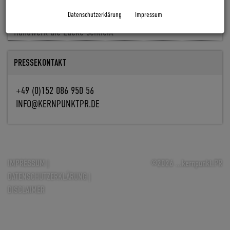
Baldiso holt Markus Knöpfle an Bord
Datenschutzerklärung
Impressum
Fachkräfte fehlen, Aufträge nicht: Wie Digitalisierung im
Handwerk die Lücke schließt
PRESSEKONTAKT
+49 (0)152 086 950 56
INFO@KERNPUNKTPR.DE
IMPRESSUM
|
©2026 ...kernpunkt.PR
DATENSCHUTZERKLÄRUNG
|
DISCLAIMER