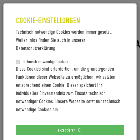
COOKIE-EINSTELLUNGEN
Technisch notwendige Cookies werden immer gesetzt.
Weiter Infos finden Sie auch in unserer
PM_3RIDES_FESTIVAL_AACHEN_MA
Datenschutzerklärung.
PM_3RIDES_Festival_Aachen_Maerz2022
Technisch notwendige Cookies
Diese Cookies sind erforderlich, um die grundlegenden
Funktionen dieser Webseite zu ermöglichen, wir setzten
entsprechend einen Cookie. Dieser speichert Ihr
LETZTE PRESSEMITTEILUNGEN
individuelles Einverständnis zum Einsatz technisch
notwendiger Cookies. Unsere Webseite setzt nur technisch
Coboc blickt mit positiver Vororder auf 2027
notwendige Cookies ein.
Cyclingworld Europe expands its trade show concept for
2027
akzeptieren
Cyclingworld Europe baut Messekonzept für 2027 aus