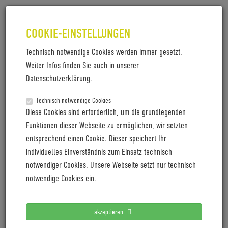
COOKIE-EINSTELLUNGEN
Technisch notwendige Cookies werden immer gesetzt.
Weiter Infos finden Sie auch in unserer
PM-
Datenschutzerklärung.
LABCAMPUS_PODIUMSDISKUSSION
Technisch notwendige Cookies
SXSW
Diese Cookies sind erforderlich, um die grundlegenden
Funktionen dieser Webseite zu ermöglichen, wir setzten
PM-LabCampus_Podiumsdiskussion SXSW
entsprechend einen Cookie. Dieser speichert Ihr
individuelles Einverständnis zum Einsatz technisch
notwendiger Cookies. Unsere Webseite setzt nur technisch
notwendige Cookies ein.
LETZTE PRESSEMITTEILUNGEN
Coboc blickt mit positiver Vororder auf 2027
akzeptieren
Cyclingworld Europe expands its trade show concept for