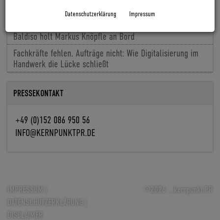
2027
Datenschutzerklärung
Impressum
Cyclingworld Europe baut Messekonzept für 2027 aus
Baldiso holt Markus Knöpfle an Bord
Fachkräfte fehlen, Aufträge nicht: Wie Digitalisierung im
Handwerk die Lücke schließt
PRESSEKONTAKT
+49 (0)152 086 950 56
INFO@KERNPUNKTPR.DE
IMPRESSUM
|
©2026 ...kernpunkt.PR
DATENSCHUTZERKLÄRUNG
|
DISCLAIMER