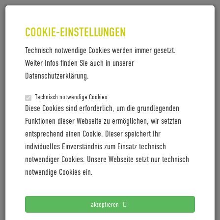
COOKIE-EINSTELLUNGEN
Technisch notwendige Cookies werden immer gesetzt.
Weiter Infos finden Sie auch in unserer
PM_LABCAMPUS_VERGABE_2019
Datenschutzerklärung.
PM_LabCampus_Vergabe_2019
Technisch notwendige Cookies
Diese Cookies sind erforderlich, um die grundlegenden
Funktionen dieser Webseite zu ermöglichen, wir setzten
entsprechend einen Cookie. Dieser speichert Ihr
LETZTE PRESSEMITTEILUNGEN
individuelles Einverständnis zum Einsatz technisch
notwendiger Cookies. Unsere Webseite setzt nur technisch
Coboc blickt mit positiver Vororder auf 2027
notwendige Cookies ein.
Cyclingworld Europe expands its trade show concept for
2027
akzeptieren
Cyclingworld Europe baut Messekonzept für 2027 aus