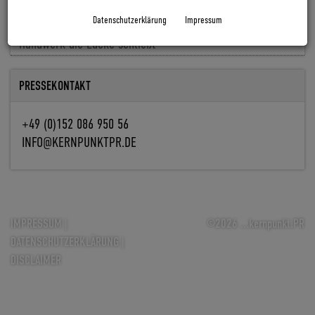
Baldiso holt Markus Knöpfle an Bord
Datenschutzerklärung
Impressum
Fachkräfte fehlen, Aufträge nicht: Wie Digitalisierung im
Handwerk die Lücke schließt
PRESSEKONTAKT
+49 (0)152 086 950 56
INFO@KERNPUNKTPR.DE
IMPRESSUM
|
©2026 ...kernpunkt.PR
DATENSCHUTZERKLÄRUNG
|
DISCLAIMER