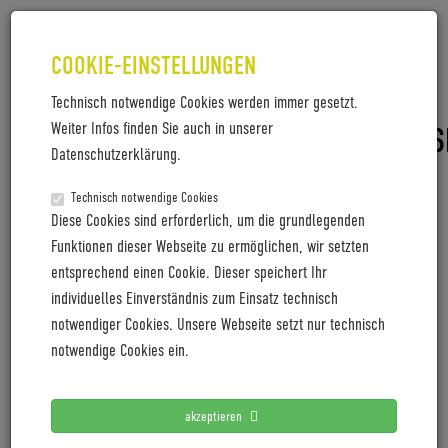
COOKIE-EINSTELLUNGEN
Technisch notwendige Cookies werden immer gesetzt.
Weiter Infos finden Sie auch in unserer
PM_CYCLINGWORLDEUROPE_PRESS
Datenschutzerklärung.
PM_CyclingworldEurope_Pressetermine2025_D_2
Technisch notwendige Cookies
Diese Cookies sind erforderlich, um die grundlegenden
Funktionen dieser Webseite zu ermöglichen, wir setzten
entsprechend einen Cookie. Dieser speichert Ihr
LETZTE PRESSEMITTEILUNGEN
individuelles Einverständnis zum Einsatz technisch
notwendiger Cookies. Unsere Webseite setzt nur technisch
Coboc blickt mit positiver Vororder auf 2027
notwendige Cookies ein.
Cyclingworld Europe expands its trade show concept for
2027
akzeptieren
Cyclingworld Europe baut Messekonzept für 2027 aus