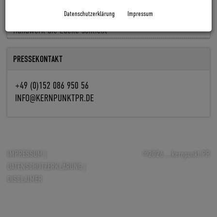
Baldiso holt Markus Knöpfle an Bord
Datenschutzerklärung
Impressum
Fachkräfte fehlen, Aufträge nicht: Wie Digitalisierung im
Handwerk die Lücke schließt
PRESSEKONTAKT
+49 (0)152 086 950 56
INFO@KERNPUNKTPR.DE
IMPRESSUM
|
©2026 ...kernpunkt.PR
DATENSCHUTZERKLÄRUNG
|
DISCLAIMER