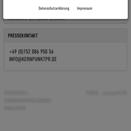
Baldiso holt Markus Knöpfle an Bord
Datenschutzerklärung
Impressum
Fachkräfte fehlen, Aufträge nicht: Wie Digitalisierung im
Handwerk die Lücke schließt
PRESSEKONTAKT
+49 (0)152 086 950 56
INFO@KERNPUNKTPR.DE
IMPRESSUM
|
©2026 ...kernpunkt.PR
DATENSCHUTZERKLÄRUNG
|
DISCLAIMER