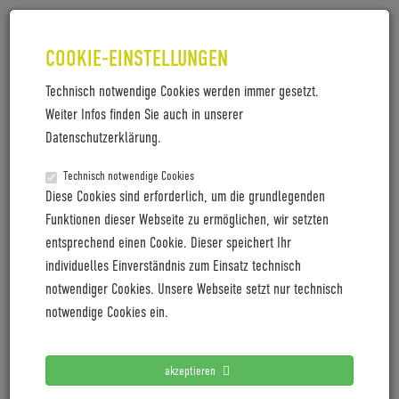
COOKIE-EINSTELLUNGEN
Technisch notwendige Cookies werden immer gesetzt.
Weiter Infos finden Sie auch in unserer
COBOC_X-EDITION_LAUNCH KIT
Datenschutzerklärung.
Coboc_X-Edition_Launch Kit
Technisch notwendige Cookies
Diese Cookies sind erforderlich, um die grundlegenden
Funktionen dieser Webseite zu ermöglichen, wir setzten
entsprechend einen Cookie. Dieser speichert Ihr
LETZTE PRESSEMITTEILUNGEN
individuelles Einverständnis zum Einsatz technisch
notwendiger Cookies. Unsere Webseite setzt nur technisch
Coboc blickt mit positiver Vororder auf 2027
notwendige Cookies ein.
Cyclingworld Europe expands its trade show concept for
2027
akzeptieren
Cyclingworld Europe baut Messekonzept für 2027 aus