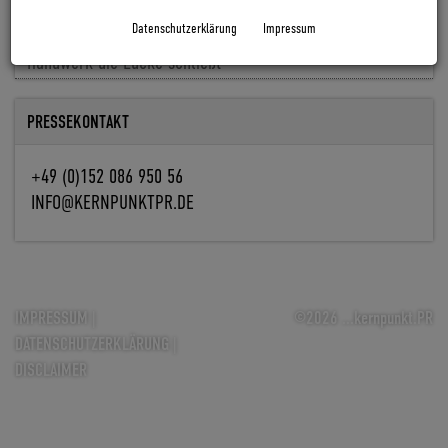
Baldiso holt Markus Knöpfle an Bord
Datenschutzerklärung
Impressum
Fachkräfte fehlen, Aufträge nicht: Wie Digitalisierung im
Handwerk die Lücke schließt
PRESSEKONTAKT
+49 (0)152 086 950 56
INFO@KERNPUNKTPR.DE
IMPRESSUM
|
©2026 ...kernpunkt.PR
DATENSCHUTZERKLÄRUNG
|
DISCLAIMER