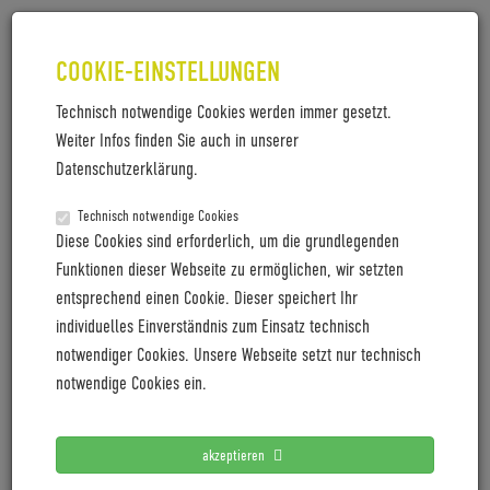
COOKIE-EINSTELLUNGEN
Technisch notwendige Cookies werden immer gesetzt.
Weiter Infos finden Sie auch in unserer
PM_COBOC_BRANDSTORES_2020
Datenschutzerklärung.
PM_Coboc_BrandStores_2020
Technisch notwendige Cookies
Diese Cookies sind erforderlich, um die grundlegenden
Funktionen dieser Webseite zu ermöglichen, wir setzten
entsprechend einen Cookie. Dieser speichert Ihr
LETZTE PRESSEMITTEILUNGEN
individuelles Einverständnis zum Einsatz technisch
notwendiger Cookies. Unsere Webseite setzt nur technisch
Coboc blickt mit positiver Vororder auf 2027
notwendige Cookies ein.
Cyclingworld Europe expands its trade show concept for
2027
akzeptieren
Cyclingworld Europe baut Messekonzept für 2027 aus