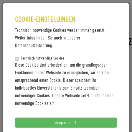
COOKIE-EINSTELLUNGEN
Technisch notwendige Cookies werden immer gesetzt.
Weiter Infos finden Sie auch in unserer
PM_COBOC_DEALERCONVENTION_2
Datenschutzerklärung.
PM_Coboc_DealerConvention_2020
Technisch notwendige Cookies
Diese Cookies sind erforderlich, um die grundlegenden
Funktionen dieser Webseite zu ermöglichen, wir setzten
entsprechend einen Cookie. Dieser speichert Ihr
LETZTE PRESSEMITTEILUNGEN
individuelles Einverständnis zum Einsatz technisch
notwendiger Cookies. Unsere Webseite setzt nur technisch
Coboc blickt mit positiver Vororder auf 2027
notwendige Cookies ein.
Cyclingworld Europe expands its trade show concept for
2027
akzeptieren
Cyclingworld Europe baut Messekonzept für 2027 aus