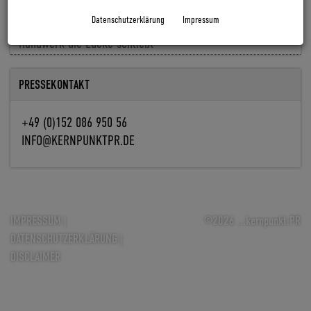
Baldiso holt Markus Knöpfle an Bord
Datenschutzerklärung
Impressum
Fachkräfte fehlen, Aufträge nicht: Wie Digitalisierung im
Handwerk die Lücke schließt
PRESSEKONTAKT
+49 (0)152 086 950 56
INFO@KERNPUNKTPR.DE
IMPRESSUM
|
©2026 ...kernpunkt.PR
DATENSCHUTZERKLÄRUNG
|
DISCLAIMER