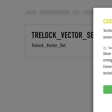
HOME
PRESSEBEREICH
WIR
PORTFOLIO
CA
COO
Techn
TRELOCK_VECTOR_SET
unser
Trelock_Vector_Set
Te
Diese
ermögl
Einve
techn