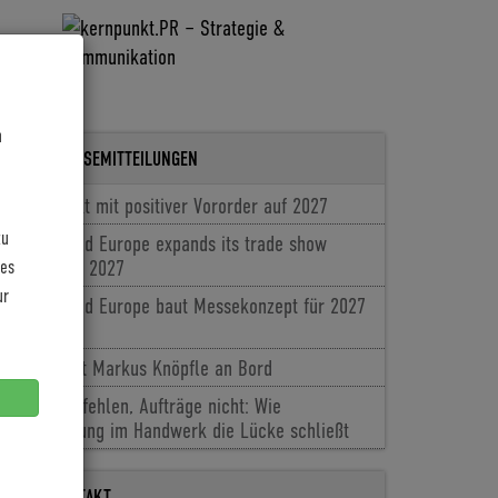
n
LETZTE PRESSEMITTEILUNGEN
Coboc blickt mit positiver Vororder auf 2027
zu
Cyclingworld Europe expands its trade show
les
concept for 2027
ur
Cyclingworld Europe baut Messekonzept für 2027
aus
Baldiso holt Markus Knöpfle an Bord
Fachkräfte fehlen, Aufträge nicht: Wie
Digitalisierung im Handwerk die Lücke schließt
PRESSEKONTAKT