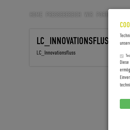
HOME
PRESSEBEREICH
WIR
PORTFOLIO
CA
COO
Techn
LC_INNOVATIONSFLUSS
unser
LC_Innovationsfluss
Te
Diese
ermögl
Einve
techn