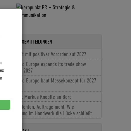
n
LETZTE PRESSEMITTEILUNGEN
Coboc blickt mit positiver Vororder auf 2027
zu
Cyclingworld Europe expands its trade show
les
concept for 2027
ur
Cyclingworld Europe baut Messekonzept für 2027
aus
Baldiso holt Markus Knöpfle an Bord
Fachkräfte fehlen, Aufträge nicht: Wie
Digitalisierung im Handwerk die Lücke schließt
PRESSEKONTAKT