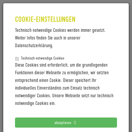
COOKIE-EINSTELLUNGEN
Technisch notwendige Cookies werden immer gesetzt.
Weiter Infos finden Sie auch in unserer
190423_BZEN_DIE NEUE EBIKE
Datenschutzerklärung.
MARKE
Technisch notwendige Cookies
190423_Bzen_die neue eBike Marke
Diese Cookies sind erforderlich, um die grundlegenden
Funktionen dieser Webseite zu ermöglichen, wir setzten
entsprechend einen Cookie. Dieser speichert Ihr
individuelles Einverständnis zum Einsatz technisch
LETZTE PRESSEMITTEILUNGEN
notwendiger Cookies. Unsere Webseite setzt nur technisch
notwendige Cookies ein.
Coboc blickt mit positiver Vororder auf 2027
Cyclingworld Europe expands its trade show concept for
akzeptieren
2027