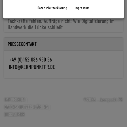
Cyclingworld Europe baut Messekonzept für 2027 aus
Datenschutzerklärung
Impressum
Baldiso holt Markus Knöpfle an Bord
Fachkräfte fehlen, Aufträge nicht: Wie Digitalisierung im
Handwerk die Lücke schließt
PRESSEKONTAKT
+49 (0)152 086 950 56
INFO@KERNPUNKTPR.DE
IMPRESSUM
|
©2026 ...kernpunkt.PR
DATENSCHUTZERKLÄRUNG
|
DISCLAIMER