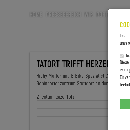
HOME
PRESSEBEREICH
WIR
PORTFOLIO
CA
COO
Techn
unser
Te
TATORT TRIFFT HERZENSSAC
Diese
ermögl
Richy Müller und E-Bike-Spezialist Coboc bring
Einve
Behindertenzentrum Stuttgart an den Start
techn