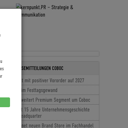
n
zu
LETZTE PRESSEMITTEILUNGEN COBOC
les
ur
Coboc blickt mit positiver Vororder auf 2027
Allrounder im Festtagsgewand
vit:bikes erweitert Premium Segment um Coboc
Coboc feiert 15 Jahre Unternehmensgeschichte
im neuen Headquarter
Coboc eröffnet neuen Brand Store im Fachhandel