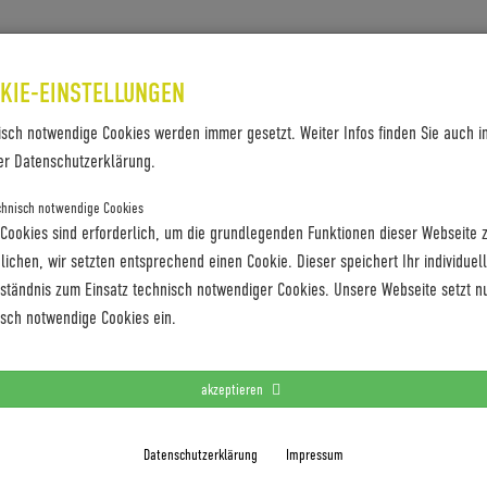
SES & REFERENZEN
KONTAKT
KIE-EINSTELLUNGEN
isch notwendige Cookies werden immer gesetzt. Weiter Infos finden Sie auch i
er Datenschutzerklärung.
chnisch notwendige Cookies
HE
 Cookies sind erforderlich, um die grundlegenden Funktionen dieser Webseite 
ichen, wir setzten entsprechend einen Cookie. Dieser speichert Ihr individuel
en gemeinsam ein E-Bike-Unikat für das
rständnis zum Einsatz technisch notwendiger Cookies. Unsere Webseite setzt n
isch notwendige Cookies ein.
akzeptieren
Datenschutzerklärung
Impressum