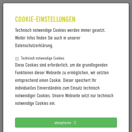
COOKIE-EINSTELLUNGEN
Technisch notwendige Cookies werden immer gesetzt.
Weiter Infos finden Sie auch in unserer
Datenschutzerklärung.
Technisch notwendige Cookies
SICHERHEIT TRIFFT FLEXIBILITÄT
Diese Cookies sind erforderlich, um die grundlegenden
Funktionen dieser Webseite zu ermöglichen, wir setzten
Wer sein Fahrrad liebt, sollte immer gut darauf
entsprechend einen Cookie. Dieser speichert Ihr
aufpassen. Besonders Faltschlösser versprechen,
individuelles Einverständnis zum Einsatz technisch
Komfort und hohe Sicherheit zu vereinen. Das neue FS
notwendiger Cookies. Unsere Webseite setzt nur technisch
480 COPS® von Fahrradsicherheitsexperte TRELOCK
notwendige Cookies ein.
bringt Langfinger ins Schwitzen, schont aber z.B.
durch seinen 360 Grad drehbaren Schließbereich
sowie dem Wendeschlüssel die Nerven des Fahrers.
akzeptieren