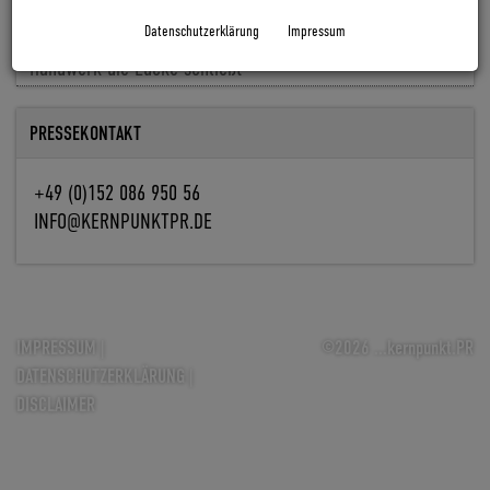
Baldiso holt Markus Knöpfle an Bord
Datenschutzerklärung
Impressum
Fachkräfte fehlen, Aufträge nicht: Wie Digitalisierung im
Handwerk die Lücke schließt
PRESSEKONTAKT
+49 (0)152 086 950 56
INFO@KERNPUNKTPR.DE
IMPRESSUM
|
©2026 ...kernpunkt.PR
DATENSCHUTZERKLÄRUNG
|
DISCLAIMER