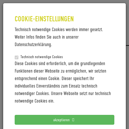
COOKIE-EINSTELLUNGEN
Technisch notwendige Cookies werden immer gesetzt.
Weiter Infos finden Sie auch in unserer
PRESSEMITTEILUNG_AREALBÖHLER
Datenschutzerklärung.
Pressemitteilung_ArealBöhler_Cyclingworld2025
Technisch notwendige Cookies
Diese Cookies sind erforderlich, um die grundlegenden
Funktionen dieser Webseite zu ermöglichen, wir setzten
entsprechend einen Cookie. Dieser speichert Ihr
LETZTE PRESSEMITTEILUNGEN
individuelles Einverständnis zum Einsatz technisch
notwendiger Cookies. Unsere Webseite setzt nur technisch
Coboc blickt mit positiver Vororder auf 2027
notwendige Cookies ein.
Cyclingworld Europe expands its trade show concept for
2027
akzeptieren
Cyclingworld Europe baut Messekonzept für 2027 aus