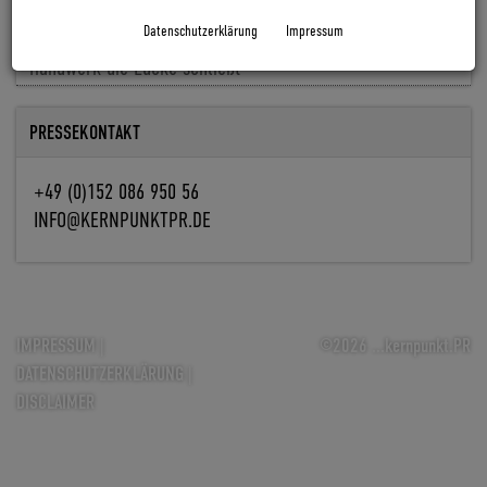
Baldiso holt Markus Knöpfle an Bord
Datenschutzerklärung
Impressum
Fachkräfte fehlen, Aufträge nicht: Wie Digitalisierung im
Handwerk die Lücke schließt
PRESSEKONTAKT
+49 (0)152 086 950 56
INFO@KERNPUNKTPR.DE
IMPRESSUM
|
©2026 ...kernpunkt.PR
DATENSCHUTZERKLÄRUNG
|
DISCLAIMER