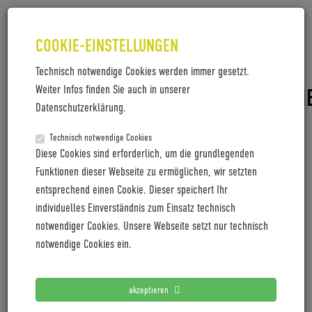
COOKIE-EINSTELLUNGEN
Technisch notwendige Cookies werden immer gesetzt.
Weiter Infos finden Sie auch in unserer
PR_CYCLINGWORLDEUROPE2025_N
Datenschutzerklärung.
PR_CyclingworldEurope2025_NewYork_ENG
Technisch notwendige Cookies
Diese Cookies sind erforderlich, um die grundlegenden
Funktionen dieser Webseite zu ermöglichen, wir setzten
entsprechend einen Cookie. Dieser speichert Ihr
LETZTE PRESSEMITTEILUNGEN
individuelles Einverständnis zum Einsatz technisch
notwendiger Cookies. Unsere Webseite setzt nur technisch
Coboc blickt mit positiver Vororder auf 2027
notwendige Cookies ein.
Cyclingworld Europe expands its trade show concept for
2027
akzeptieren
Cyclingworld Europe baut Messekonzept für 2027 aus