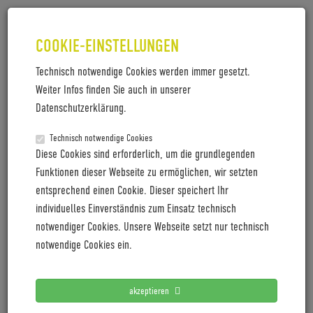
COOKIE-EINSTELLUNGEN
Technisch notwendige Cookies werden immer gesetzt.
Weiter Infos finden Sie auch in unserer
Datenschutzerklärung.
Technisch notwendige Cookies
MIT RÜCKENWIND ZUM SET
Diese Cookies sind erforderlich, um die grundlegenden
Funktionen dieser Webseite zu ermöglichen, wir setzten
Schauspieler Jürgen Vogel fährt auf Elektroräder ab.
entsprechend einen Cookie. Dieser speichert Ihr
Und nicht irgendwelche, denn Coboc aus Heidelberg
individuelles Einverständnis zum Einsatz technisch
hat es ihm angetan. Noch nicht gesehen? Kein Wunder,
notwendiger Cookies. Unsere Webseite setzt nur technisch
denn den schnittigen Bikes sieht man nicht an, was
notwendige Cookies ein.
drin steckt. Mit der Limited Edition ONE Berlin von
genau 50 Stück huldigen die Heidelberger nun ihrem
Matador.
akzeptieren