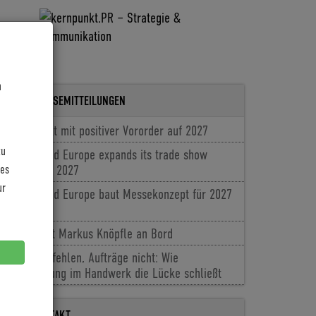
n
LETZTE PRESSEMITTEILUNGEN
Coboc blickt mit positiver Vororder auf 2027
zu
Cyclingworld Europe expands its trade show
les
concept for 2027
ur
Cyclingworld Europe baut Messekonzept für 2027
aus
Baldiso holt Markus Knöpfle an Bord
Fachkräfte fehlen, Aufträge nicht: Wie
Digitalisierung im Handwerk die Lücke schließt
PRESSEKONTAKT