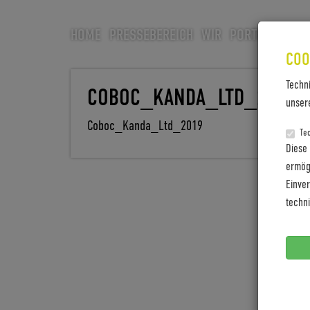
HOME
PRESSEBEREICH
WIR
PORTFOLIO
CA
COO
Techn
COBOC_KANDA_LTD_2019
unser
Coboc_Kanda_Ltd_2019
Te
Diese
ermögl
Einve
techn