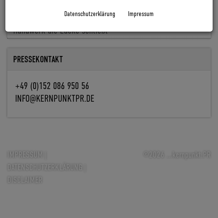
Baldiso holt Markus Knöpfle an Bord
Datenschutzerklärung
Impressum
Fachkräfte fehlen, Aufträge nicht: Wie Digitalisierung im
Handwerk die Lücke schließt
PRESSEKONTAKT
+49 (0)152 086 950 56
INFO@KERNPUNKTPR.DE
IMPRESSUM
|
©2026 ...kernpunkt.PR
DATENSCHUTZERKLÄRUNG
|
DISCLAIMER