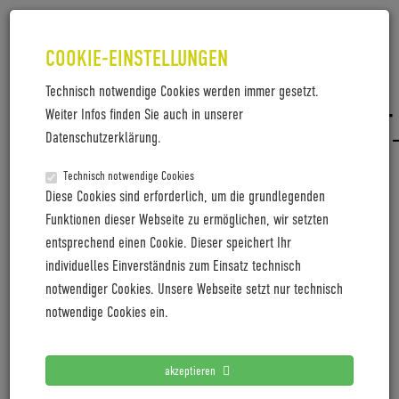
COOKIE-EINSTELLUNGEN
Technisch notwendige Cookies werden immer gesetzt.
Weiter Infos finden Sie auch in unserer
TRELOCK_CENTURION_RUECKLICHT
Datenschutzerklärung.
Trelock_Centurion_Ruecklicht_2022_2.jpg
Technisch notwendige Cookies
Diese Cookies sind erforderlich, um die grundlegenden
Funktionen dieser Webseite zu ermöglichen, wir setzten
entsprechend einen Cookie. Dieser speichert Ihr
LETZTE PRESSEMITTEILUNGEN
individuelles Einverständnis zum Einsatz technisch
notwendiger Cookies. Unsere Webseite setzt nur technisch
Coboc blickt mit positiver Vororder auf 2027
notwendige Cookies ein.
Cyclingworld Europe expands its trade show concept for
2027
akzeptieren
Cyclingworld Europe baut Messekonzept für 2027 aus