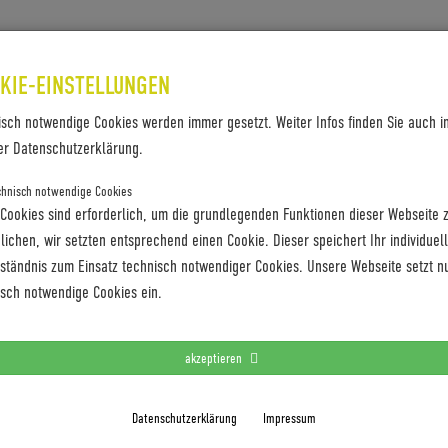
SES & REFERENZEN
KONTAKT
KIE-EINSTELLUNGEN
isch notwendige Cookies werden immer gesetzt. Weiter Infos finden Sie auch i
SS_RS481_481_2022.DOCX
er Datenschutzerklärung.
docx
chnisch notwendige Cookies
 Cookies sind erforderlich, um die grundlegenden Funktionen dieser Webseite 
ichen, wir setzten entsprechend einen Cookie. Dieser speichert Ihr individuel
rständnis zum Einsatz technisch notwendiger Cookies. Unsere Webseite setzt n
isch notwendige Cookies ein.
akzeptieren
Datenschutzerklärung
Impressum