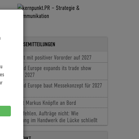
n
LETZTE PRESSEMITTEILUNGEN
Coboc blickt mit positiver Vororder auf 2027
zu
Cyclingworld Europe expands its trade show
les
concept for 2027
ur
Cyclingworld Europe baut Messekonzept für 2027
aus
Baldiso holt Markus Knöpfle an Bord
Fachkräfte fehlen, Aufträge nicht: Wie
Digitalisierung im Handwerk die Lücke schließt
PRESSEKONTAKT