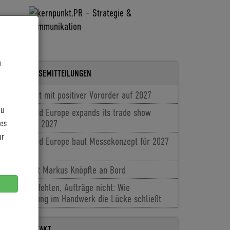
n
LETZTE PRESSEMITTEILUNGEN
Coboc blickt mit positiver Vororder auf 2027
zu
Cyclingworld Europe expands its trade show
les
concept for 2027
ur
Cyclingworld Europe baut Messekonzept für 2027
aus
Baldiso holt Markus Knöpfle an Bord
Fachkräfte fehlen, Aufträge nicht: Wie
Digitalisierung im Handwerk die Lücke schließt
PRESSEKONTAKT