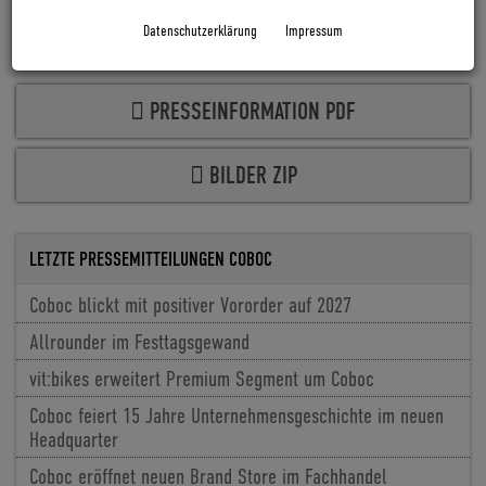
Datenschutzerklärung
Impressum
PRESSEINFORMATION PDF
BILDER ZIP
LETZTE PRESSEMITTEILUNGEN COBOC
Coboc blickt mit positiver Vororder auf 2027
Allrounder im Festtagsgewand
vit:bikes erweitert Premium Segment um Coboc
Coboc feiert 15 Jahre Unternehmensgeschichte im neuen
Headquarter
Coboc eröffnet neuen Brand Store im Fachhandel