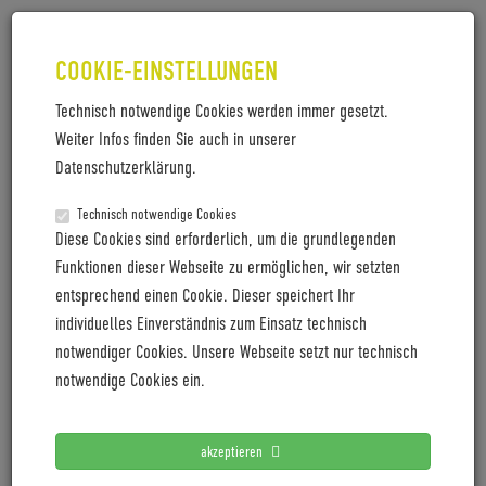
COOKIE-EINSTELLUNGEN
Technisch notwendige Cookies werden immer gesetzt.
Weiter Infos finden Sie auch in unserer
Datenschutzerklärung.
Technisch notwendige Cookies
COBOC STÄRKT FACHHANDEL MIT
Diese Cookies sind erforderlich, um die grundlegenden
NEUEM RETAIL-KONZEPT
Funktionen dieser Webseite zu ermöglichen, wir setzten
entsprechend einen Cookie. Dieser speichert Ihr
Heidelberger E-Bike-Spezialist führt ersten eigenen
individuelles Einverständnis zum Einsatz technisch
Brand Store bei der Bikefactory in Hamburg ein.
notwendiger Cookies. Unsere Webseite setzt nur technisch
München und Bremen stehen unmittelbar bevor und
notwendige Cookies ein.
führen das neue Konzept fort.
akzeptieren