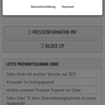
Datenschutzerklärung
Impressum
PRESSEINFORMATION PDF
BILDER ZIP
LETZTE PRESSEMITTEILUNGEN COBOC
Coboc blickt mit positiver Vororder auf 2027
Allrounder im Festtagsgewand
vit:bikes erweitert Premium Segment um Coboc
Coboc feiert 15 Jahre Unternehmensgeschichte im neuen
Headquarter