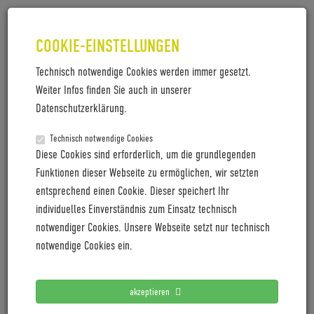
COOKIE-EINSTELLUNGEN
Technisch notwendige Cookies werden immer gesetzt.
Weiter Infos finden Sie auch in unserer
Datenschutzerklärung.
Technisch notwendige Cookies
COBOC ELEKTRISIERT DAS
Diese Cookies sind erforderlich, um die grundlegenden
TRAININGSLAGER DER TSG
Funktionen dieser Webseite zu ermöglichen, wir setzten
entsprechend einen Cookie. Dieser speichert Ihr
HOFFENHEIM
individuelles Einverständnis zum Einsatz technisch
notwendiger Cookies. Unsere Webseite setzt nur technisch
Heidelberger E-Bike-Experte unterstützt
notwendige Cookies ein.
Fußballmannschaft mit exklusiven E-Bikes im
Trainingslager.
akzeptieren