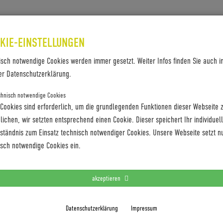
SES & REFERENZEN
KONTAKT
KIE-EINSTELLUNGEN
isch notwendige Cookies werden immer gesetzt. Weiter Infos finden Sie auch i
er Datenschutzerklärung.
chnisch notwendige Cookies
 MIT KLAREM BEKENNTNIS ZUM
 Cookies sind erforderlich, um die grundlegenden Funktionen dieser Webseite 
ichen, wir setzten entsprechend einen Cookie. Dieser speichert Ihr individuel
rständnis zum Einsatz technisch notwendiger Cookies. Unsere Webseite setzt n
isch notwendige Cookies ein.
er Einladung zur Coboc Dealer Convention nach
 kommende Light SUV-Modellpalette. Geschäftsführerin
mmende Saison und steht zu einem engen Schulterschluss
akzeptieren
Datenschutzerklärung
Impressum