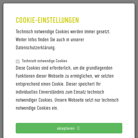
COOKIE-EINSTELLUNGEN
Technisch notwendige Cookies werden immer gesetzt.
Weiter Infos finden Sie auch in unserer
Datenschutzerklärung.
Technisch notwendige Cookies
CHARMANT DURCH STADT UND
Diese Cookies sind erforderlich, um die grundlegenden
LAND
Funktionen dieser Webseite zu ermöglichen, wir setzten
entsprechend einen Cookie. Dieser speichert Ihr
Schaut aus wie ein schönes Trekkingrad, es steckt
individuelles Einverständnis zum Einsatz technisch
aber mehr drin: ein nahezu unsichtbarer Elektroantrieb
notwendiger Cookies. Unsere Webseite setzt nur technisch
sorgt dafür, dass Frau sowohl im urbanen Terrain als
notwendige Cookies ein.
auch in weiter Flur eine sportliche Figur abgibt. Als
Allrounder mit komfortablem Trapezrahmen macht E-
akzeptieren
Bike-Experte Coboc mit dem neuen Merano TPZ auch