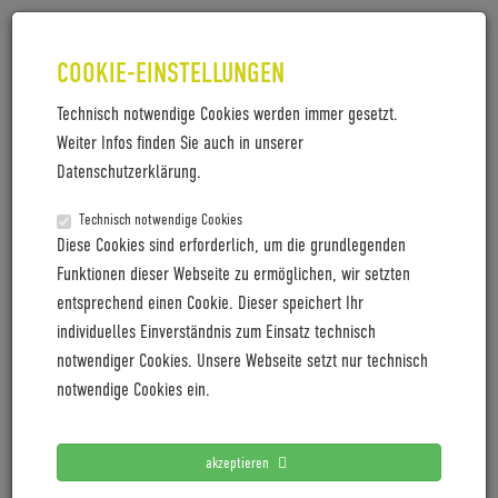
COOKIE-EINSTELLUNGEN
Technisch notwendige Cookies werden immer gesetzt.
Weiter Infos finden Sie auch in unserer
BZEN AUSWAHL HIGHRES (C)
Datenschutzerklärung.
BZEN SPRL
Technisch notwendige Cookies
BZEN Auswahl highres (c) BZEN SPRL
Diese Cookies sind erforderlich, um die grundlegenden
Funktionen dieser Webseite zu ermöglichen, wir setzten
entsprechend einen Cookie. Dieser speichert Ihr
individuelles Einverständnis zum Einsatz technisch
LETZTE PRESSEMITTEILUNGEN
notwendiger Cookies. Unsere Webseite setzt nur technisch
notwendige Cookies ein.
Coboc blickt mit positiver Vororder auf 2027
Cyclingworld Europe expands its trade show concept for
akzeptieren
2027