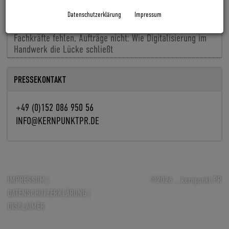
Cyclingworld Europe baut Messekonzept für 2027 aus
Datenschutzerklärung
Impressum
Baldiso holt Markus Knöpfle an Bord
Fachkräfte fehlen, Aufträge nicht: Wie Digitalisierung im
Handwerk die Lücke schließt
PRESSEKONTAKT
+49 (0)152 086 950 56
INFO@KERNPUNKTPR.DE
IMPRESSUM
|
©2026 ...kernpunkt.PR
DATENSCHUTZERKLÄRUNG
|
DISCLAIMER